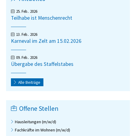
Aktuelles
Arbeitsbegleitende Maßnahmen
Gärtner
25. Feb.. 2026
Schreinerei
Teilhabe ist Menschenrecht
Wäscherei
13. Feb.. 2026
Karneval im Zelt am 15.02.2026
BIAP
Ausgleichsabgabe
09. Feb.. 2026
Übergabe des Staffelstabes
AGB
Alle Beiträge
Offene Stellen
Hausleitungen (m/w/d)
Fachkräfte im Wohnen (m/w/d)