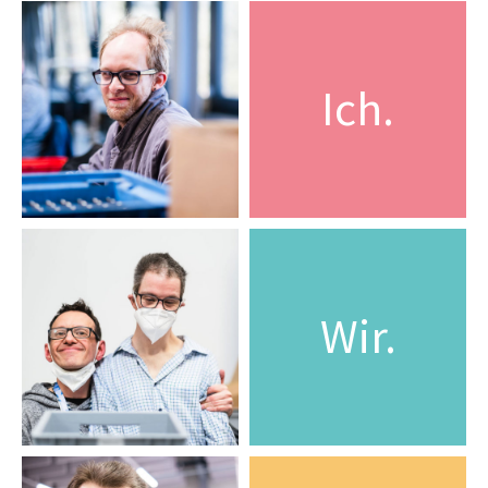
Aktuelles
Arbeitsbegleitende Maßnahmen
Gärtner
Schreinerei
Ich.
Wäscherei
BIAP
Ausgleichsabgabe
AGB
Wir.