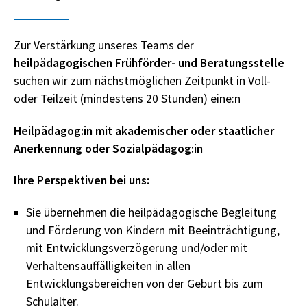
Aktuelles
Arbeitsbegleitende Maßnahmen
Gärtner
Schreinerei
Zur Verstärkung unseres Teams der
heilpädagogischen Frühförder- und Beratungsstelle
Wäscherei
suchen wir zum nächstmöglichen Zeitpunkt in Voll-
BIAP
oder Teilzeit (mindestens 20 Stunden) eine:n
Ausgleichsabgabe
Heilpädagog:in mit akademischer oder staatlicher
Anerkennung oder Sozialpädagog:in
AGB
Ihre Perspektiven bei uns:
Sie übernehmen die heilpädagogische Begleitung
und Förderung von Kindern mit Beeinträchtigung,
mit Entwicklungsverzögerung und/oder mit
Verhaltensauffälligkeiten in allen
Entwicklungsbereichen von der Geburt bis zum
Schulalter.