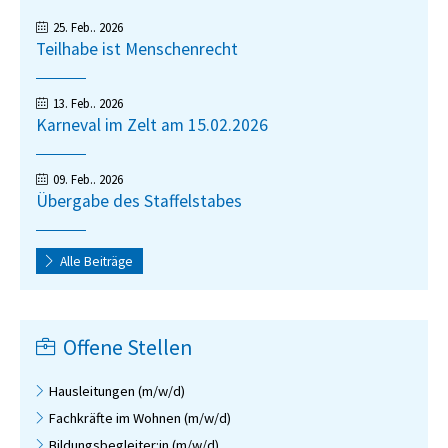
Aktuelles
Arbeitsbegleitende Maßnahmen
Gärtner
25. Feb.. 2026
Teilhabe ist Menschenrecht
Schreinerei
Wäscherei
13. Feb.. 2026
Karneval im Zelt am 15.02.2026
BIAP
Ausgleichsabgabe
09. Feb.. 2026
Übergabe des Staffelstabes
AGB
Alle Beiträge
Offene Stellen
Hausleitungen (m/w/d)
Fachkräfte im Wohnen (m/w/d)
Bildungsbegleiter:in (m/w/d)