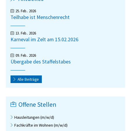
Aktuelles
Arbeitsbegleitende Maßnahmen
Gärtner
25. Feb.. 2026
Schreinerei
Teilhabe ist Menschenrecht
Wäscherei
13. Feb.. 2026
Karneval im Zelt am 15.02.2026
BIAP
Ausgleichsabgabe
09. Feb.. 2026
Übergabe des Staffelstabes
AGB
Alle Beiträge
Offene Stellen
Hausleitungen (m/w/d)
Fachkräfte im Wohnen (m/w/d)