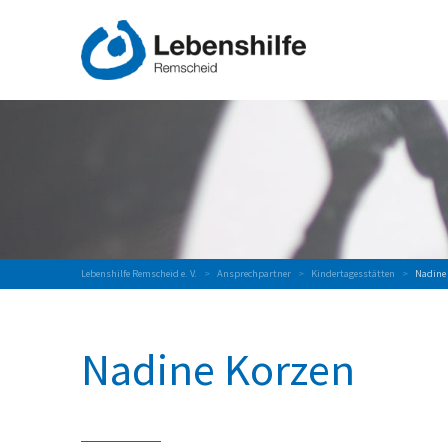
Lebenshilfe Remscheid e. V.
>
Ansprechpartner
>
Kindertagesstätten
>
Nadine
Nadine Korzen