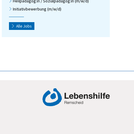
Heilpädagog:in / Sozialpädagog:in (m/w/d)
Initiativbewerbung (m/w/d)
Alle Jobs